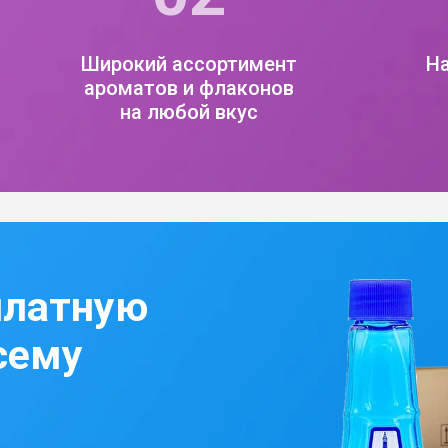
Широкий ассортимент
Н
ароматов и флаконов
на любой вкус
платную
сему