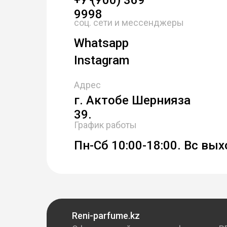
+7 (700) 369
9998
соц. сети и мессенджеры
Whatsapp
Instagram
Адрес
г. Актобе Шернияза
39.
График работы
Пн-Сб 10:00-18:00. Вс вы
Reni-parfume.kz